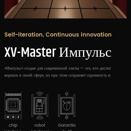
Self-iteration, Continuous innovation
XV-Master Импульс
«Импульс» создан для современной элиты — тех, кто достиг
вершин в своей сфере, но при этом сохраняет скромность и
сдержанность. Он не стремится к вычурному декору и не
кичится дорогими материалами, а воплощает философию
дизайна «изысканная простота» через исключительное
внимание к деталям. Это безмолвный представитель вашего
вкуса и подтверждение вашего бескомпромиссного отношения
к качеству жизни.
chip
robot
Garantía