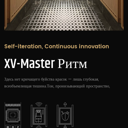
Self-iteration, Continuous innovation
XV-Master Ритм
Здесь нет кричащего буйства красок — лишь глубокая,
всеобъемлющая тишина.Тон, пронизывающий пространство,
— это не просто игра пигментов, а словно бы
законсервированный временем закат. Он мягко, подобно
бархату, окутывает стены, наполняя их молчаливым, почти
осязаемым напряжением, способным мгновенно поглотить
внешний шум и суету. Это цвет возвращения домой: тёплый,
величественный и бездонно глубокий.