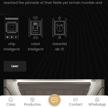
reached the pinnacle of their fields yet remain humble and
understated. Eschewing ostentatious decorations and the
flaunting of expensive materials, it embodies a design
philosophy of "sophisticated simplicity" through an
uncompromising pursuit of detail. It stands as a silent
ambassador of your taste and a testament to your
unwavering commitment to the quality of life.
chip
robot
Garantía
inteligente
inteligente
de 10
años
Leer
Casa
Productos
Contact
WhatsApp