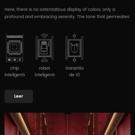
Here, there is no ostentatious display of colors, only a
profound and embracing serenity. The tone that permeates
the space is not a mere layering of pigments, but rather a
twilight preserved by time. It envelops the walls like velvet,
carrying a silent, almost palpable tension that seems to
instantly absorb the clamor and restlessness of the outside
world. This is the color of "returning home"—warm, dignified,
yet infinitely deep.
chip
robot
Garantía
inteligente
inteligente
de 10
años
Leer