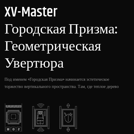
XV-Master
Городская Призма:
Геометрическая
Увертюра
Под именем «Городская Призма» начинается эстетическое
торжество вертикального пространства. Там, где теплое дерево
встречается с холодным металлом, геометрические линии
обретают дыхание. Четкие срезы переосмысливают порядок
кабины, а игра света и тени в этом компактном пространстве
создает уникальное визуальное напряжение. Это не просто
расширение пространства, но место эмоциональной
трансформации. Оно создает покой в глубине городской суеты,