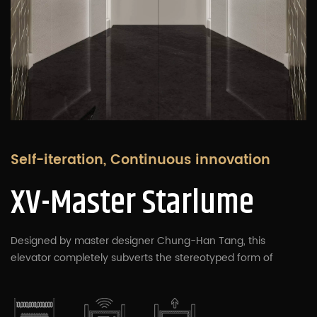
Self-iteration, Continuous innovation
XV-Master Starlume
Designed by master designer Chung-Han Tang, this
elevator completely subverts the stereotyped form of
conventional car interiors. Breaking free from the constraints
of standard quadrilateral layouts, it adopts a hexagonal
frame as the spatial skeleton. Through mirror reflection and