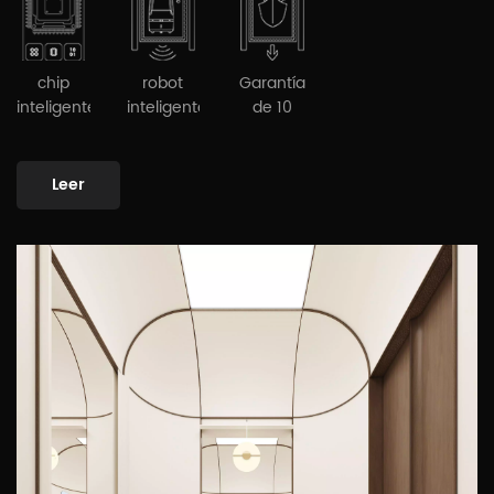
not seek to stand out deliberately, yet remains
unforgettable due to its极致 attention to detail; it does not
pursue visual shock, but conveys a power that resonates
deeply within tranquility. In this compact vertical realm,
chip
robot
Garantía
every ascent and descent is no longer a mechanical
inteligente
inteligente
de 10
años
movement, but an immersive sensory ritual—you will not be
overwhelmed by the design, but gently embraced and
Leer
soothed by the space, as if time slows down and your mind
finds its calm. This is the aesthetic manifesto of "Ru-Xin,"
where silence speaks louder than words.