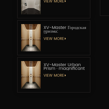
VIEW MORE
XV-Master Городская
призма:
Геометрическая
увертюра
VIEW MORE
XV-Master Urban
Prism · magnificant
VIEW MORE