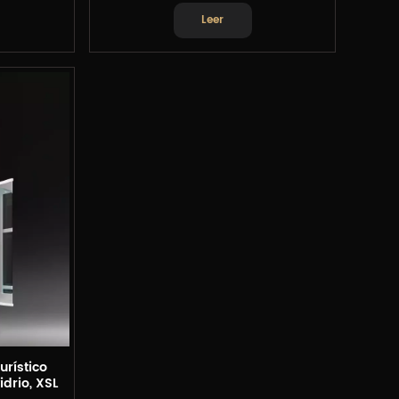
Leer
urístico
drio, XSL