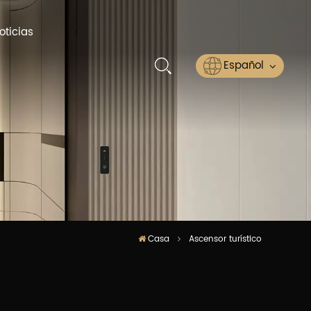
oticias
Español
English
Русский
Español
عربي
Casa
Ascensor turístico
ไทย