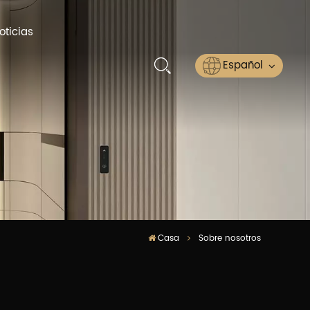
oticias
Español
English
Русский
Español
عربي
Casa
Sobre nosotros
ไทย