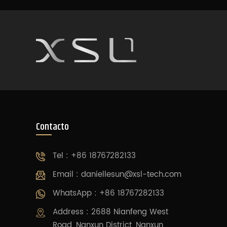
Contacto
Tel : +86 18767282133
Email :
daniellesun@xsl-tech.com
WhatsApp : +86 18767282133
Address : 2688 Nianfeng West
Road, Nanxun District, Nanxun