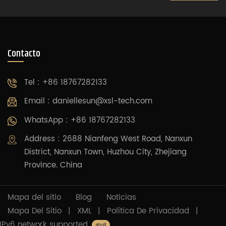
Contacto
Tel : +86 18767282133
Email :
daniellesun@xsl-tech.com
WhatsApp : +86 18767282133
Address : 2688 Nianfeng West Road, Nanxun
District, Nanxun Town, Huzhou City, Zhejiang
Province. China
Mapa del sitio
Blog
Noticias
Mapa Del Sitio
|
XML
|
Política De Privacidad
|
IPv6 network supported