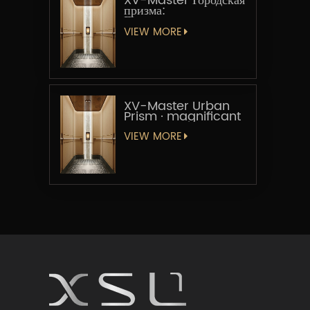
XV-Master Городская
призма:
Геометрическая
увертюра
VIEW MORE
XV-Master Urban
Prism · magnificant
VIEW MORE