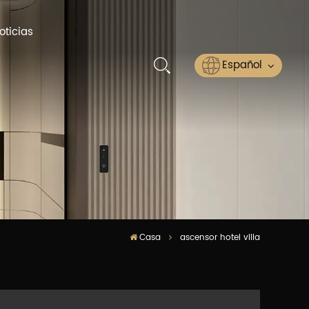
oticias
Español
English
Русский
Español
عربي
Casa
ascensor hotel villa
ไทย