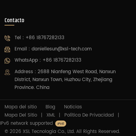
Contacto
Tel : +86 18767282133
Email :
daniellesun@xsl-tech.com
WhatsApp : +86 18767282133
Address : 2688 Nianfeng West Road, Nanxun
District, Nanxun Town, Huzhou City, Zhejiang
Province. China
Mapa del sitio
Blog
Noticias
Mapa Del Sitio
|
XML
|
Política De Privacidad
|
IPv6 network supported
© 2026 XSL Tecnología Co., Ltd. All Rights Reserved.