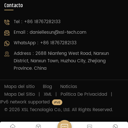
Contacto
Tel : +86 18767282133
Email :
daniellesun@xsl-tech.com
WhatsApp : +86 18767282133
Address : 2688 Nianfeng West Road, Nanxun
District, Nanxun Town, Huzhou City, Zhejiang
Province. China
Mapa del sitio
Blog
Noticias
Mapa Del Sitio
|
XML
|
Política De Privacidad
|
IPv6 network supported
© 2026 XSL Tecnología Co., Ltd. All Rights Reserved.