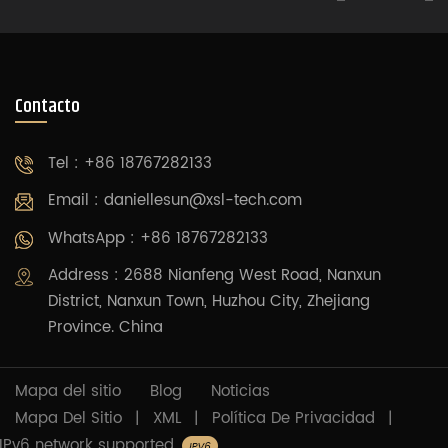
Contacto
Tel : +86 18767282133
Email :
daniellesun@xsl-tech.com
WhatsApp : +86 18767282133
Address : 2688 Nianfeng West Road, Nanxun
District, Nanxun Town, Huzhou City, Zhejiang
Province. China
Mapa del sitio
Blog
Noticias
Mapa Del Sitio
|
XML
|
Política De Privacidad
|
IPv6 network supported