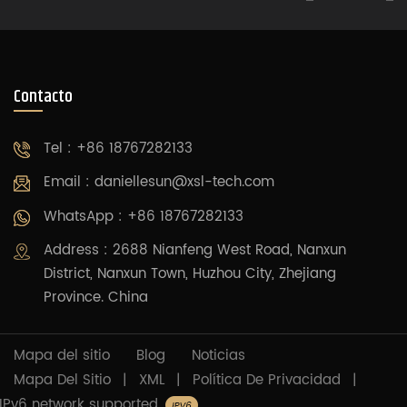
Contacto
Tel : +86 18767282133
Email :
daniellesun@xsl-tech.com
WhatsApp : +86 18767282133
Address : 2688 Nianfeng West Road, Nanxun
District, Nanxun Town, Huzhou City, Zhejiang
Province. China
Mapa del sitio
Blog
Noticias
Mapa Del Sitio
|
XML
|
Política De Privacidad
|
IPv6 network supported