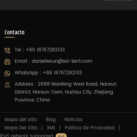
Contacto
Tel : +86 18767282133
Email :
daniellesun@xsl-tech.com
WhatsApp : +86 18767282133
Address : 2688 Nianfeng West Road, Nanxun
District, Nanxun Town, Huzhou City, Zhejiang
Province. China
Mapa del sitio
Blog
Noticias
Mapa Del Sitio
|
XML
|
Política De Privacidad
|
IPv6 network supported