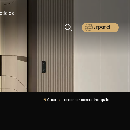
oticias
Español
English
Русский
Español
عربي
Casa
ascensor casero tranquilo
ไทย