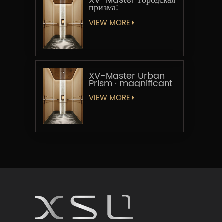
XV-Master Городская
призма:
Геометрическая
увертюра
VIEW MORE
XV-Master Urban
Prism · magnificant
VIEW MORE