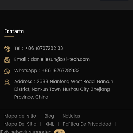
Contacto
Tel : +86 18767282133
Email :
daniellesun@xsl-tech.com
WhatsApp : +86 18767282133
Address : 2688 Nianfeng West Road, Nanxun
District, Nanxun Town, Huzhou City, Zhejiang
Province. China
Mapa del sitio
Blog
Noticias
Mapa Del Sitio
|
XML
|
Política De Privacidad
|
IPv6 network supported