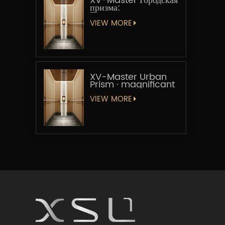
XV-Master Городская
призма:
Геометрическая
увертюра
VIEW MORE
XV-Master Urban
Prism · magnificant
VIEW MORE