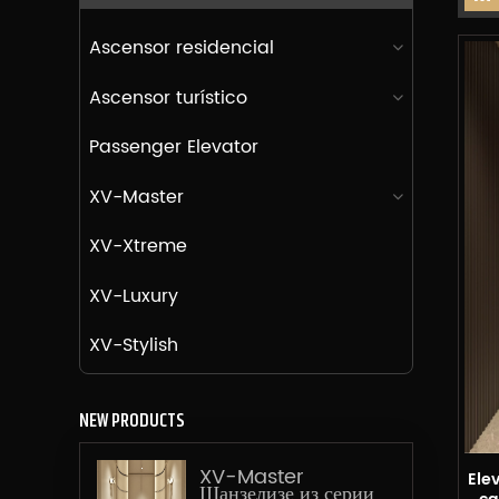
Ascensor residencial
Ascensor turístico
Passenger Elevator
XV-Master
XV-Xtreme
XV-Luxury
XV-Stylish
NEW PRODUCTS
XV-Master
Ele
Шанзелизе из серии