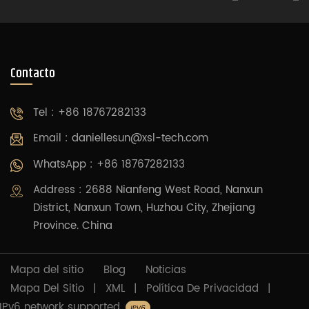
Contacto
Tel : +86 18767282133
Email :
daniellesun@xsl-tech.com
WhatsApp : +86 18767282133
Address : 2688 Nianfeng West Road, Nanxun
District, Nanxun Town, Huzhou City, Zhejiang
Province. China
Mapa del sitio
Blog
Noticias
Mapa Del Sitio
|
XML
|
Política De Privacidad
|
IPv6 network supported