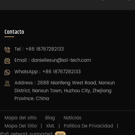
Contacto
Tel : +86 18767282133
Email :
daniellesun@xsl-tech.com
WhatsApp : +86 18767282133
Address : 2688 Nianfeng West Road, Nanxun
District, Nanxun Town, Huzhou City, Zhejiang
Province. China
Mapa del sitio
Blog
Noticias
Mapa Del Sitio
|
XML
|
Política De Privacidad
|
IPv6 network supported