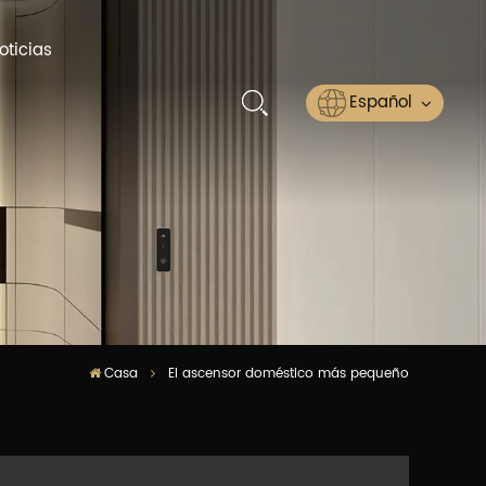
oticias
Español
English
Русский
Español
عربي
Casa
El ascensor doméstico más pequeño
ไทย