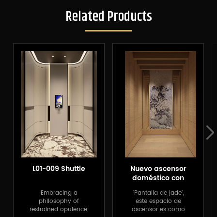
Related Products
L01-009 Shuttle
Nuevo ascensor
doméstico con
pantalla de jade
Embracing a
"Pantalla de jade",
de estilo chino
philosophy of
este espacio de
XSL
restrained opulence,
ascensor es como