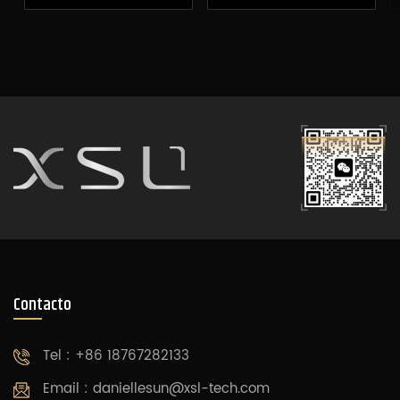
the cabin's walls
una serena pintura
artfully blend gold
de biombo de jade,
and beige to create a
que transmite una
visually soothing
tranquilidad y
atmosphere. The true
elegancia zen. La
soul of this space lies
suave pared de
in the central panel,
madera transmite la
exclusively developed
profundidad del
by XSL, which stands
tiempo, mientras que
as a testament to
los cuadros de
uncompromising
paisajes en la pared
craftsmanship. This
evocan la nostalgia
exclusive design
de la gente por la
imbues the entire
naturaleza y la
cabin with a luxurious
antigüedad. Es como
yet understated
si en medio del
elegance, offering
ajetreo y el bullicio de
passengers a rare
la ciudad hubieras
moment of inner
encontrado un túnel
peace and profound
a través del tiempo y
Contacto
aesthetic immersion
el espacio que te
before stepping back
lleva al pasado
into the world.
antiguo, donde te
vuelves uno con la
Tel : +86 18767282133
naturaleza.
Email :
daniellesun@xsl-tech.com