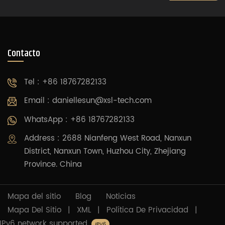
Contacto
Tel : +86 18767282133
Email :
daniellesun@xsl-tech.com
WhatsApp : +86 18767282133
Address : 2688 Nianfeng West Road, Nanxun
District, Nanxun Town, Huzhou City, Zhejiang
Province. China
Mapa del sitio
Blog
Noticias
Mapa Del Sitio
|
XML
|
Política De Privacidad
|
IPv6 network supported