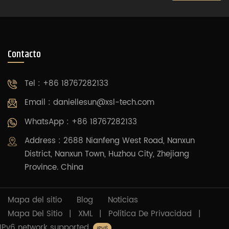
Contacto
Tel : +86 18767282133
Email :
daniellesun@xsl-tech.com
WhatsApp : +86 18767282133
Address : 2688 Nianfeng West Road, Nanxun
District, Nanxun Town, Huzhou City, Zhejiang
Province. China
Mapa del sitio
Blog
Noticias
Mapa Del Sitio
|
XML
|
Política De Privacidad
|
IPv6 network supported