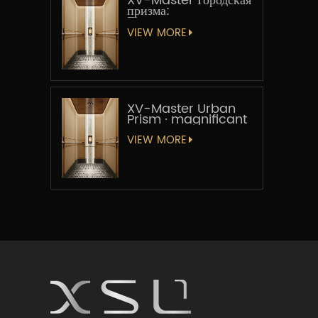
XV-Master Городская
призма:
Геометрическая
увертюра
VIEW MORE
XV-Master Urban
Prism · magnificant
VIEW MORE