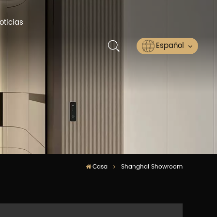
oticias
Español
English
Русский
Español
عربي
Casa
Shanghai Showroom
ไทย