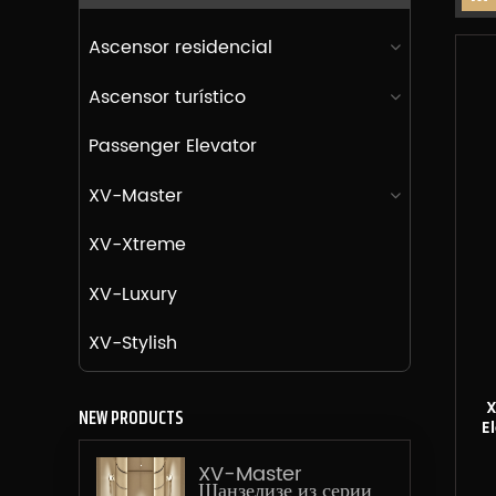
Ascensor residencial
Ascensor turístico
Passenger Elevator
XV-Master
XV-Xtreme
XV-Luxury
XV-Stylish
X
NEW PRODUCTS
E
XV-Master
Шанзелизе из серии