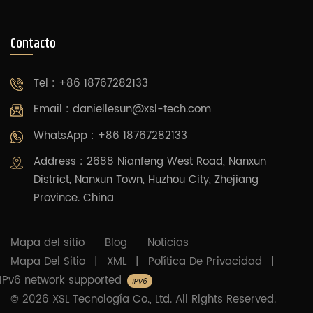
Contacto
Tel : +86 18767282133
Email :
daniellesun@xsl-tech.com
WhatsApp : +86 18767282133
Address : 2688 Nianfeng West Road, Nanxun
District, Nanxun Town, Huzhou City, Zhejiang
Province. China
Mapa del sitio
Blog
Noticias
Mapa Del Sitio
|
XML
|
Política De Privacidad
|
IPv6 network supported
© 2026 XSL Tecnología Co., Ltd. All Rights Reserved.