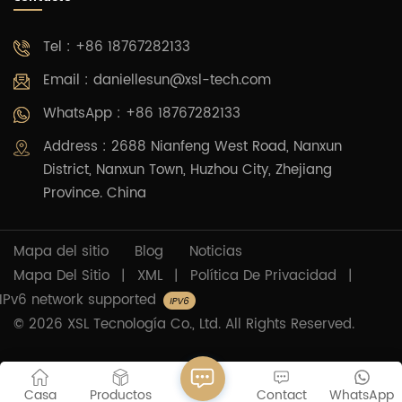
Tel : +86 18767282133
Email :
daniellesun@xsl-tech.com
WhatsApp : +86 18767282133
Address : 2688 Nianfeng West Road, Nanxun
District, Nanxun Town, Huzhou City, Zhejiang
Province. China
Mapa del sitio
Blog
Noticias
Mapa Del Sitio
|
XML
|
Política De Privacidad
|
IPv6 network supported
© 2026 XSL Tecnología Co., Ltd. All Rights Reserved.
Casa
Productos
Contact
WhatsApp