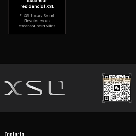
Ascensor
residencial XSL
champagne gold
El XSL Luxury Smart
Elevator es un
ascensor para villas
de primer nivel que
combina tecnología
moderna con un
diseño lujoso.
Utilizando sistemas de
control inteligentes de
última generación,
diseño original y
mano de obra
exquisita, proporciona
una experiencia de
ascensor única para
su hogar.
Contacto