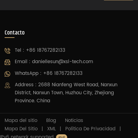
Contacto
Tel : +86 18767282133
Email :
daniellesun@xsl-tech.com
WhatsApp : +86 18767282133
Address : 2688 Nianfeng West Road, Nanxun
District, Nanxun Town, Huzhou City, Zhejiang
Province. China
Mapa del sitio
Blog
Noticias
Mapa Del Sitio
|
XML
|
Política De Privacidad
|
IPv6 network supported