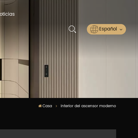
oticias
Español
English
Русский
Español
عربي
Casa
interior del ascensor moderno
ไทย