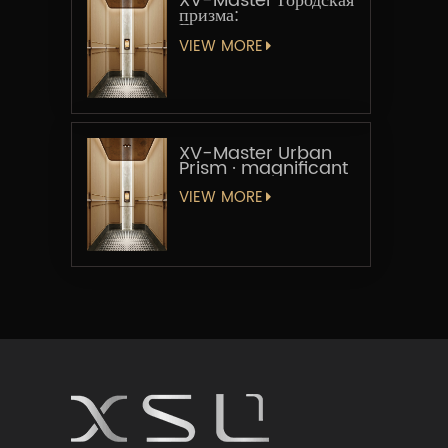
XV-Master Городская
призма:
Геометрическая
увертюра
VIEW MORE
XV-Master Urban
Prism · magnificant
VIEW MORE