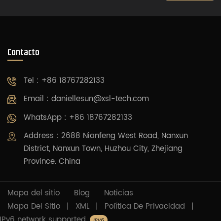
Contacto
Tel : +86 18767282133
Email :
daniellesun@xsl-tech.com
WhatsApp : +86 18767282133
Address : 2688 Nianfeng West Road, Nanxun
District, Nanxun Town, Huzhou City, Zhejiang
Province. China
Mapa del sitio
Blog
Noticias
Mapa Del Sitio
|
XML
|
Política De Privacidad
|
IPv6 network supported