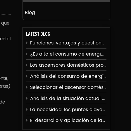
Blog
 que
LATEST BLOG
ental
Funciones, ventajas y cuestiones de seguridad de los ascensores de villas
¿Es alto el consumo de energía de los ascensores de las villas?
Los ascensores domésticos proporcionan una cómoda solución de transporte vertical para familias
Análisis del consumo de energía del ascensor de villa
nte,
bras)
Seleccionar el ascensor doméstico adecuado
Análisis de la situación actual de los ascensores residenciales
 de
La necesidad, los puntos clave de construcción y las ventajas de uso de instalar ascensores en villas.
El desarrollo y aplicación de la tecnología de reducción de ruido de ascensores.