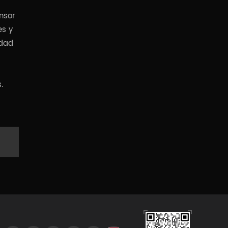
nsor
es y
idad
.